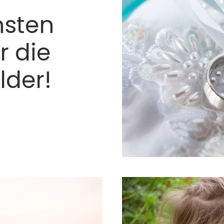
nsten
 die
lder!